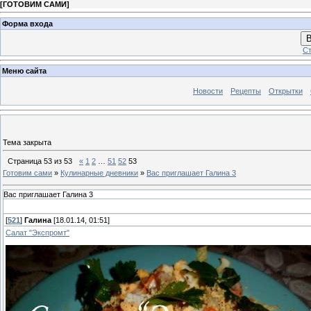
[
ГОТОВИМ САМИ
]
Форма входа
В
Ст
Меню сайта
Новости
Рецепты
Открытки
Тема закрыта
Страница
53
из
53
«
1
2
…
51
52
53
Готовим сами
»
Кулинарные дневники
»
Вас приглашает Галина 3
Вас приглашает Галина 3
[
521
]
Галина
[18.01.14, 01:51]
Салат "Экспромт"