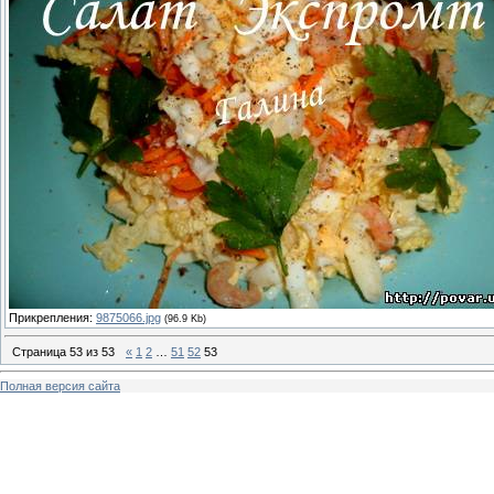
Прикрепления:
9875066.jpg
(96.9 Kb)
Страница
53
из
53
«
1
2
…
51
52
53
Полная версия сайта