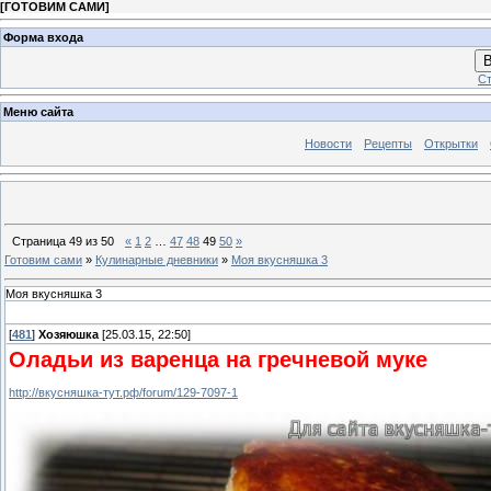
[
ГОТОВИМ САМИ
]
Форма входа
В
Ст
Меню сайта
Новости
Рецепты
Открытки
Страница
49
из
50
«
1
2
…
47
48
49
50
»
Готовим сами
»
Кулинарные дневники
»
Моя вкусняшка 3
Моя вкусняшка 3
[
481
]
Хозяюшка
[25.03.15, 22:50]
Оладьи из варенца на гречневой муке
http://вкусняшка-тут.рф/forum/129-7097-1