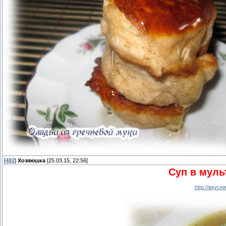
[
482
]
Хозяюшка
[25.03.15, 22:56]
Суп в муль
http://вкус