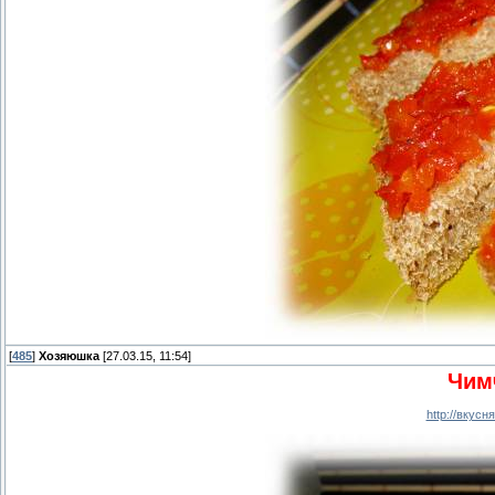
[
485
]
Хозяюшка
[27.03.15, 11:54]
Чим
http://вкус