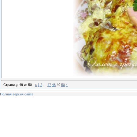
Страница
49
из
50
«
1
2
…
47
48
49
50
»
Полная версия сайта