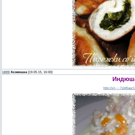
[
489
]
Хозяюшка
[19.05.15, 16:00]
Индюша
http://xn----7sbf6aa