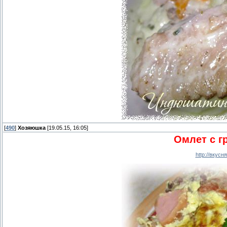
[
490
]
Хозяюшка
[19.05.15, 16:05]
Омлет с г
http://вкус