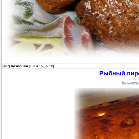
[
487
]
Хозяюшка
[19.04.15, 02:50]
Рыбный пиро
http://pov