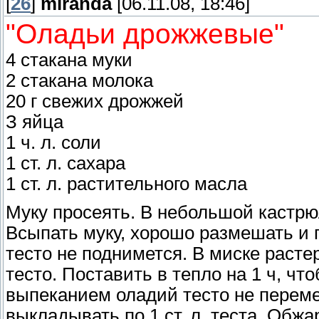
[
26
]
miranda
[06.11.08, 18:46]
"Оладьи дрожжевые"
4 стакана муки
2 стакана молока
20 г свежих дрожжей
З яйца
1 ч. л. соли
1 ст. л. сахара
1 ст. л. растительного масла
Муку просеять. В небольшой кастрю
Всыпать муку, хорошо размешать и п
тесто не поднимется. В миске растер
тесто. Поставить в тепло на 1 ч, чт
выпеканием оладий тесто не переме
выкладывать по 1 ст. л. теста. Обж