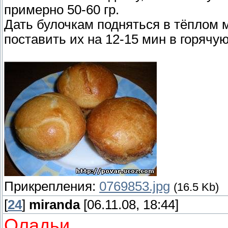
примерно 50-60 гр.
Дать булочкам подняться в тёплом 
поставить их на 12-15 мин в горячу
Прикрепления:
0769853.jpg
(16.5 Kb)
[
24
]
miranda
[06.11.08, 18:44]
Оладьи