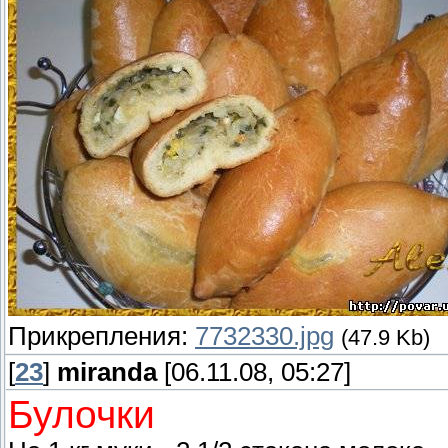
Прикрепления:
7732330.jpg
(47.9 Kb)
[
23
]
miranda
[06.11.08, 05:27]
Булочки