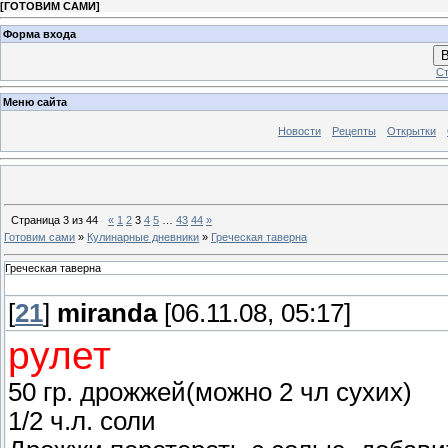
[
ГОТОВИМ САМИ
]
Форма входа
В
Ст
Меню сайта
Новости
Рецепты
Открытки
Страница
3
из
44
«
1
2
3
4
5
…
43
44
»
Готовим сами
»
Кулинарные дневники
»
Греческая таверна
Греческая таверна
[
21
]
miranda
[06.11.08, 05:17]
рулет
50 гр. дрожжей(можно 2 чл сухих)
1/2 ч.л. соли