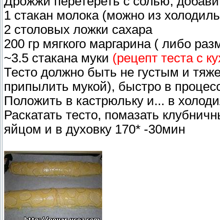
Дрожжи перетереть с солью, добави
1 стакан молока (можно из холодиль
2 столовых ложки сахара
200 гр мягкого маргарина ( либо ра
~3.5 стакана муки
(рецепт теста с ку
Тесто должно быть не густым и тяж
припылить мукой), быстро в процесс
Положить в кастрюльку и... в холод
Раскатать тесто, помазать клубничн
яйцом и в духовку 170* -30мин