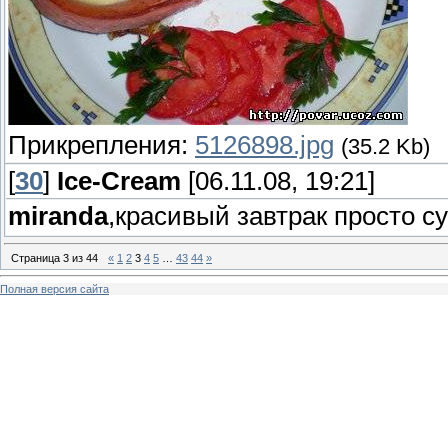
Прикрепления:
5126898.jpg
(35.2 Kb)
[
30
]
Ice-Cream
[06.11.08, 19:21]
miranda
,красивый завтрак просто су
Страница
3
из
44
«
1
2
3
4
5
…
43
44
»
Полная версия сайта