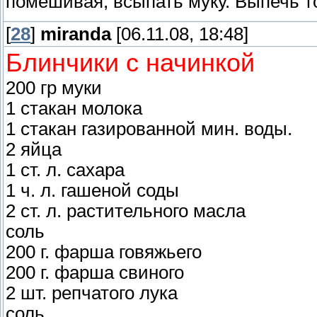
помешивая, всыпать муку. Выпечь т
[
28
]
miranda
[06.11.08, 18:48]
Блинчики с начинкой
200 гр муки
1 стакан молока
1 стакан газированной мин. воды.
2 яйца
1 ст. л. сахара
1 ч. л. гашеной соды
2 ст. л. растительного масла
соль
200 г. фарша говяжьего
200 г. фарша свиного
2 шт. репчатого лука
соль