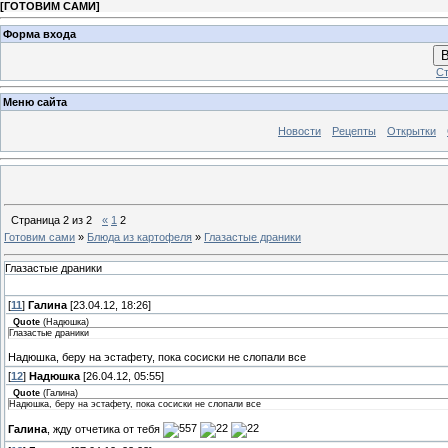
[
ГОТОВИМ САМИ
]
Форма входа
В
Ст
Меню сайта
Новости
Рецепты
Открытки
Страница
2
из
2
«
1
2
Готовим сами
»
Блюда из картофеля
»
Глазастые драники
Глазастые драники
[
11
]
Галина
[23.04.12, 18:26]
Quote
(
Надюшка
)
Глазастые драники
Надюшка, беру на эстафету, пока сосиски не слопали все
[
12
]
Надюшка
[26.04.12, 05:55]
Quote
(
Галина
)
Надюшка, беру на эстафету, пока сосиски не слопали все
Галина
, жду отчетика от тебя