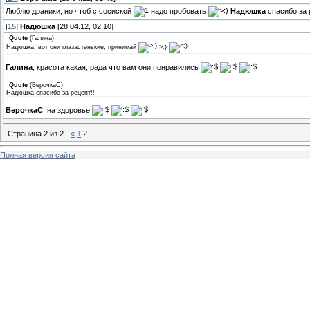
Люблю драники, но чтоб с сосиской
надо пробовать
Надюшка
спасибо за 
[
15
]
Надюшка
[28.04.12, 02:10]
Quote
(
Галина
)
Надюшка, вот они глазастенькие, принимай
>:)
Галина
, красота какая, рада что вам они понравились
Quote
(
ВерочкаС
)
Надюшка спасибо за рецепт!!
ВерочкаС
, на здоровье
Страница
2
из
2
«
1
2
Полная версия сайта