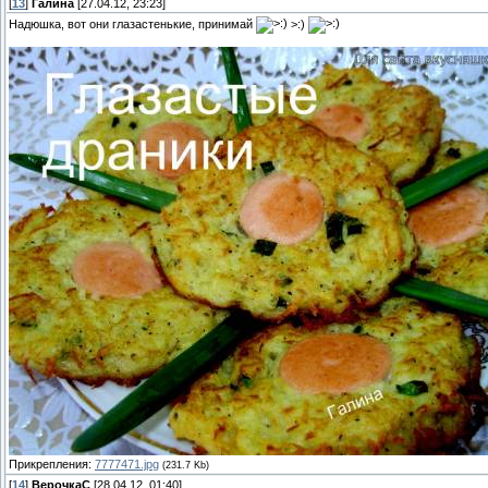
[
13
]
Галина
[27.04.12, 23:23]
Надюшка, вот они глазастенькие, принимай
>:)
Прикрепления:
7777471.jpg
(231.7 Kb)
[
14
]
ВерочкаС
[28.04.12, 01:40]